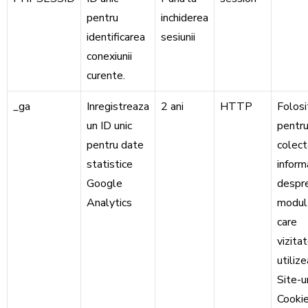
pentru
inchiderea
identificarea
sesiunii
conexiunii
curente.
_ga
Inregistreaza
2 ani
HTTP
Folosi
un ID unic
pentru
pentru date
colect
statistice
informa
Google
despr
Analytics
modul 
care
vizitat
utiliz
Site-ur
Cookie