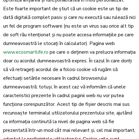
optimiza afișarea și funcționalitatea în mod personalizat.
Este foarte important de știut că un cookie este un tip de
dată digitală complet pasiv și care nu execută sau rulează nici
un fel de program software (nu este un virus sau orice alt tip
de soft rău ntenționat și nu poate accesa informațiile pe care
dumneavoastră le stocați în calculator). Pagina web
www.ecosmartlife.ro
pe care o deținem va prelucra informația
doar cu acordul dumneavoastră expres. În cazul în care doriți
să vă retrageți acordul de a folosi cookie vă rugăm să
efectuați setările necesare în cadrul browserului
dumneavoastră; totuși, în acest caz vă informăm că unele
caracteristici prezente în cadrul paginii web nu vor putea
funcționa corespunzător. Acest tip de fișier descris mai sus
recunoaște terminalul utilizatorului prezentului site, ajutând
ca informația continută la nivel de pagina web să fie
prezentată într-un mod cât mai relevant și, cel mai important,