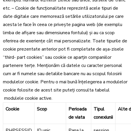
exemplu: numărul vizitelor zilnice sau unice, sursele de trafic
etc. – Cookie de funcționalitate reprezintă acele tipuri de
date digitale care memorează setările utilizatorului pe care
acesta le face în ceea ce privește pagina web (de exemplu
limba de afișare sau dimensiunea fontului) și au ca scop
oferirea de exeriențe cât mai personalizate. Toate tipurile de
cookie prezentate anterior pot fi completate de așa-zisele
“third- part cookies” sau cookie ce aparțin companiilor
partenere terțe. Menționăm că datele cu caracter personal
cum ar fi numele sau detaliile bancare nu au scopul folosirii
modulelor cookie. Pentru o mai bună înțelegerea a modulelor
cookie folosite de acest site puteți consulta tabelul
modulele cookie active.
Cookie
Scop
Perioada
Tipul
Alte d
de viata
conexiunii
PHPSESSID
ID unic
Pana la
session