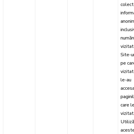
colec
informa
anonim
inclusi
număr
vizitat
Site-u
pe car
vizitat
le-au
accesa
pagini
care l
vizitat
Utiliz
acest